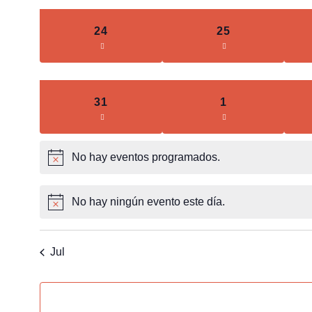
0
0
24
25
eventos
eventos
0
0
31
1
eventos
eventos
No hay eventos programados.
Notice
No hay ningún evento este día.
Notice
Jul