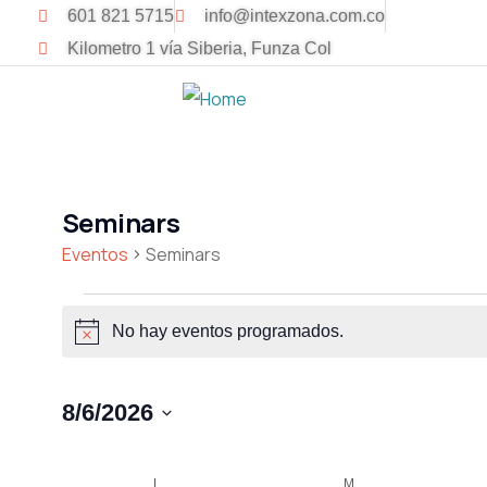
601 821 5715
info@intexzona.com.co
Kilometro 1 vía Siberia, Funza Col
Seminars
Eventos
Seminars
No hay eventos programados.
Notice
8/6/2026
Seleccionar
fecha.
Calendario
L
M