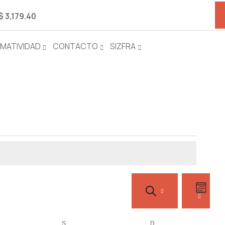
$ 3,179.40
OFERTA INMOBILIARIA
MATIVIDAD
CONTACTO
SIZFRA
Navegación
Naveg
BUSCAR
de
de
MES
vistas
búsqueda
de
S
D