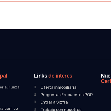
pal
Links
de interes
Nue
Cert
beria, Funza
Oferta inmobiliaria
Preguntas Frecuentes PQR
Entrar a Sizfra
na.com.co
Trabaje con nosotros